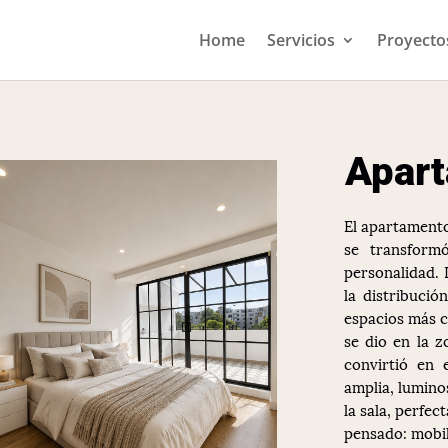
Home
Servicios
Proyecto
Apart
El apartamento
se transform
personalidad. D
la distribució
espacios más 
se dio en la z
convirtió en 
amplia, lumino
la sala, perfec
pensado: mobil