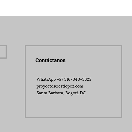
Contáctanos
WhatsApp +57 316-040-3322
proyectos@estlopez.com
Santa Barbara, Bogotá DC